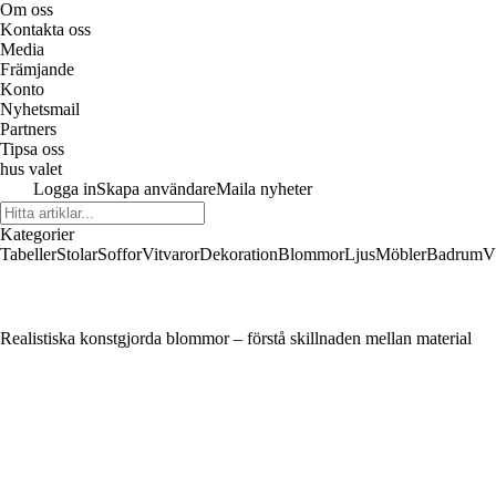
Om oss
Kontakta oss
Media
Främjande
Konto
Nyhetsmail
Partners
Tipsa oss
hus valet
Logga in
Skapa användare
Maila nyheter
Kategorier
Tabeller
Stolar
Soffor
Vitvaror
Dekoration
Blommor
Ljus
Möbler
Badrum
V
Realistiska konstgjorda blommor – förstå skillnaden mellan material