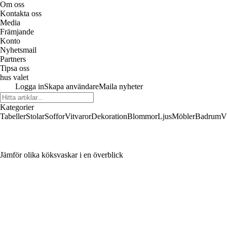
Om oss
Kontakta oss
Media
Främjande
Konto
Nyhetsmail
Partners
Tipsa oss
hus valet
Logga in
Skapa användare
Maila nyheter
Kategorier
Tabeller
Stolar
Soffor
Vitvaror
Dekoration
Blommor
Ljus
Möbler
Badrum
V
Jämför olika köksvaskar i en överblick