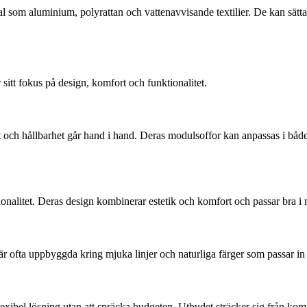
al som aluminium, polyrattan och vattenavvisande textilier. De kan sät
t fokus på design, komfort och funktionalitet.
 och hållbarhet går hand i hand. Deras modulsoffor kan anpassas i både 
onalitet. Deras design kombinerar estetik och komfort och passar bra i
 ofta uppbyggda kring mjuka linjer och naturliga färger som passar in 
exibel lösning utan att spräcka budgeten. Utbudet sträcker sig från kom