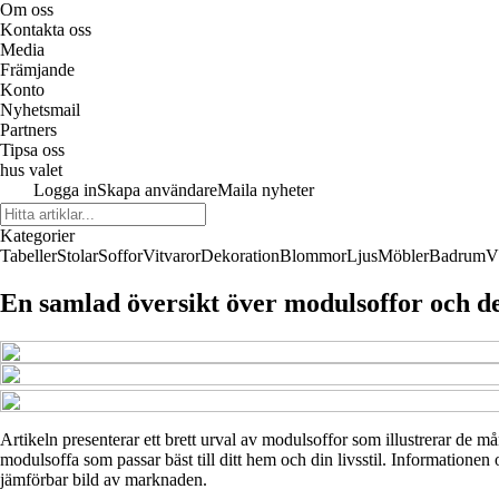
Om oss
Kontakta oss
Media
Främjande
Konto
Nyhetsmail
Partners
Tipsa oss
hus valet
Logga in
Skapa användare
Maila nyheter
Kategorier
Tabeller
Stolar
Soffor
Vitvaror
Dekoration
Blommor
Ljus
Möbler
Badrum
V
En samlad översikt över modulsoffor och d
Artikeln presenterar ett brett urval av modulsoffor som illustrerar de m
modulsoffa som passar bäst till ditt hem och din livsstil. Informationen 
jämförbar bild av marknaden.