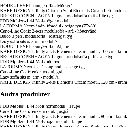
HOUE - LEVEL loungesoffa - Mörkgrå
KARE DESIGN Infinity Ottoman Semi Elements Cream Left modul - k
BROSTE COPENHAGEN Lagoon modulsoffa mitt - latte tyg
FDB Möbler - L44 Mols höger modul
LAFORMA Neom ändpuffmodul - beige tyg (75x89)
Cane-Line Conic 2-pers modulsoffa - grå - högervänd
Baloo 3 pers. modulsoffa - rostfärgat tyg
Lazy soffa sits u. arm - modul N
HOUE - LEVEL loungesoffa - Alpine
KARE DESIGN Infinity 2-sits Elements Cream modul, 100 cm - krämf
BROSTE COPENHAGEN Lagoon modulsoffa puff - latte tyg
FDB Møbler - L44 Mols mittmodul
LAFORMA Neom schäslongmodul - beige tyg
Cane-Line Conic enkel modul, grå
Lazy soffa sits m. arm - modul A
KARE DESIGN Infinity 2-sits Elements Cream modul, 120 cm - krämf
Andra produkter
FDB Møbler - L44 Mols hörnmodul - Taupe
Cane-Line Conic enkel modul, ljusgrå
KARE DESIGN Infinity 2-sits Elements Cream modul, 80 cm - krämfä
FDB Møbler - L44 Mols högermodul - Taupe
KARE DESIGN Infinity Corner Elements Cream Right modul - kräm p