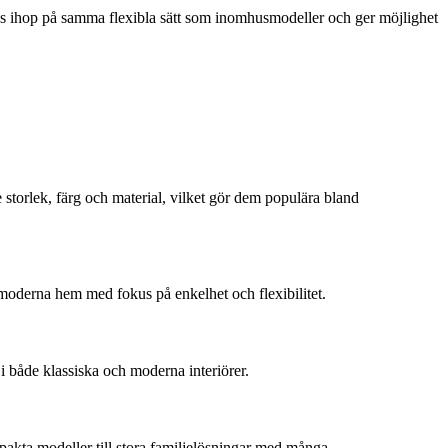
tas ihop på samma flexibla sätt som inomhusmodeller och ger möjlighet
storlek, färg och material, vilket gör dem populära bland
 moderna hem med fokus på enkelhet och flexibilitet.
i både klassiska och moderna interiörer.
pakta modeller till stora familjelösningar med många