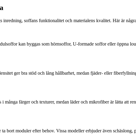
fa
s inredning, soffans funktionalitet och materialens kvalitet. Här är någr
Modulsoffor kan byggas som hörnsoffor, U-formade soffor eller öppna l
sitet ger bra stöd och lång hållbarhet, medan fjäder- eller fiberfyllni
 i många färger och texturer, medan läder och mikrofiber är lätta att r
er ta bort moduler efter behov. Vissa modeller erbjuder även schäslong, 