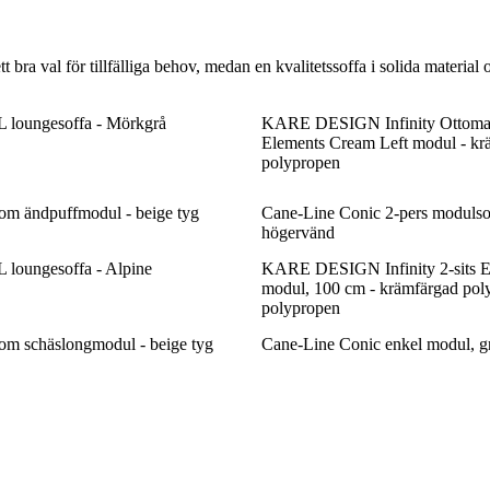
t bra val för tillfälliga behov, medan en kvalitetssoffa i solida material
loungesoffa - Mörkgrå
KARE DESIGN Infinity Ottoma
Elements Cream Left modul - kr
polypropen
ändpuffmodul - beige tyg
Cane-Line Conic 2-pers modulsof
högervänd
oungesoffa - Alpine
KARE DESIGN Infinity 2-sits 
modul, 100 cm - krämfärgad poly
polypropen
schäslongmodul - beige tyg
Cane-Line Conic enkel modul, g