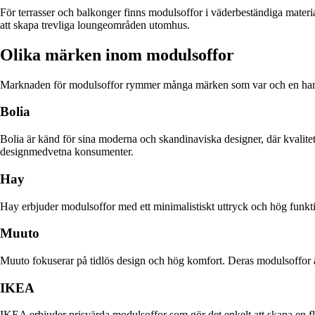
För terrasser och balkonger finns modulsoffor i väderbeständiga materi
att skapa trevliga loungeområden utomhus.
Olika märken inom modulsoffor
Marknaden för modulsoffor rymmer många märken som var och en har sit
Bolia
Bolia är känd för sina moderna och skandinaviska designer, där kvalitet
designmedvetna konsumenter.
Hay
Hay erbjuder modulsoffor med ett minimalistiskt uttryck och hög funkti
Muuto
Muuto fokuserar på tidlös design och hög komfort. Deras modulsoffor är
IKEA
IKEA erbjuder prisvärda modulsoffor som gör det enkelt att skapa en fl