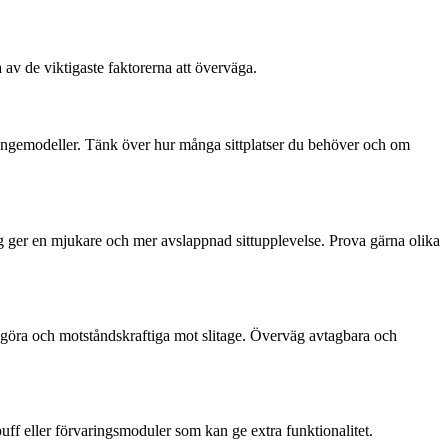
a av de viktigaste faktorerna att överväga.
oungemodeller. Tänk över hur många sittplatser du behöver och om
ng ger en mjukare och mer avslappnad sittupplevelse. Prova gärna olika
engöra och motståndskraftiga mot slitage. Överväg avtagbara och
puff eller förvaringsmoduler som kan ge extra funktionalitet.