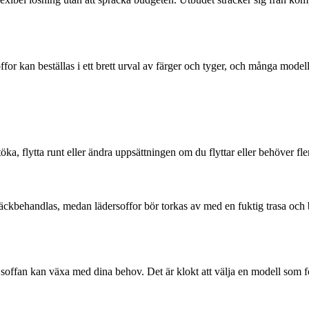
an beställas i ett brett urval av färger och tyger, och många modeller 
 flytta runt eller ändra uppsättningen om du flyttar eller behöver fler si
ckbehandlas, medan lädersoffor bör torkas av med en fuktig trasa och 
t soffan kan växa med dina behov. Det är klokt att välja en modell som f