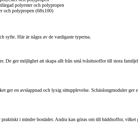
ärgad polyester och polypropen
r och polypropen (68x100)
ch syfte. Här är några av de vanligaste typerna.
e ger möjlighet att skapa allt från små tvåsitssoffor till stora familjel
lket ger en avslappnad och lyxig sittupplevelse. Schäslongmoduler ger e
är praktiskt i mindre bostäder. Andra kan göras om till bäddsoffor, vilke