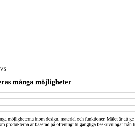
VS
eras många möjligheter
ånga möjligheterna inom design, material och funktioner. Målet är att ge 
om produkterna är baserad på offentligt tillgängliga beskrivningar från t