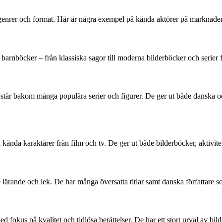
genrer och format. Här är några exempel på kända aktörer på marknade
 barnböcker – från klassiska sagor till moderna bilderböcker och serier fö
tår bakom många populära serier och figurer. De ger ut både danska och ö
nda karaktärer från film och tv. De ger ut både bilderböcker, aktivitets
lärande och lek. De har många översatta titlar samt danska författare so
d fokus på kvalitet och tidlösa berättelser. De har ett stort urval av b