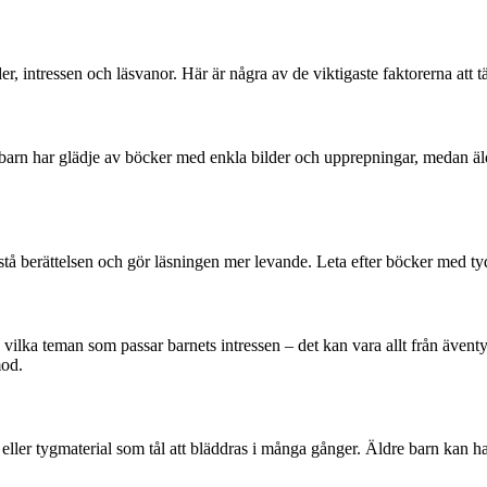
der, intressen och läsvanor. Här är några av de viktigaste faktorerna att t
å barn har glädje av böcker med enkla bilder och upprepningar, medan ä
örstå berättelsen och gör läsningen mer levande. Leta efter böcker med tyd
ilka teman som passar barnets intressen – det kan vara allt från äventy
mod.
g- eller tygmaterial som tål att bläddras i många gånger. Äldre barn kan