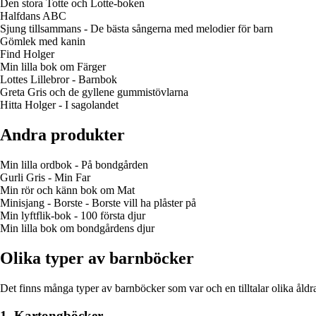
Den stora Totte och Lotte-boken
Halfdans ABC
Sjung tillsammans - De bästa sångerna med melodier för barn
Gömlek med kanin
Find Holger
Min lilla bok om Färger
Lottes Lillebror - Barnbok
Greta Gris och de gyllene gummistövlarna
Hitta Holger - I sagolandet
Andra produkter
Min lilla ordbok - På bondgården
Gurli Gris - Min Far
Min rör och känn bok om Mat
Minisjang - Borste - Borste vill ha plåster på
Min lyftflik-bok - 100 första djur
Min lilla bok om bondgårdens djur
Olika typer av barnböcker
Det finns många typer av barnböcker som var och en tilltalar olika åldra
1. Kartongböcker