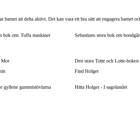
 barnet att delta aktivt. Det kan vara ett bra sätt att engagera barnet o
n bok om: Tuffa maskiner
Sebastians stora bok om bondgår
n Mor
Den stora Totte och Lotte-boken
nin
Find Holger
de gyllene gummistövlarna
Hitta Holger - I sagolandet