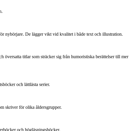
n.
r nybörjare. De lägger vikt vid kvalitet i både text och illustration.
versatta titlar som sträcker sig från humoristiska berättelser till mer
böcker och lättlästa serier.
m skriver för olika åldersgrupper.
ilderböcker och högläsningsböcker.