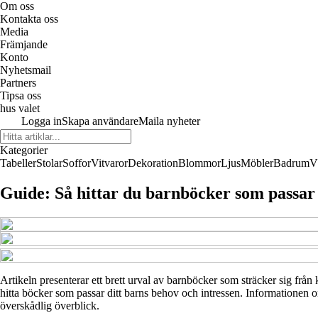
Om oss
Kontakta oss
Media
Främjande
Konto
Nyhetsmail
Partners
Tipsa oss
hus valet
Logga in
Skapa användare
Maila nyheter
Kategorier
Tabeller
Stolar
Soffor
Vitvaror
Dekoration
Blommor
Ljus
Möbler
Badrum
V
Guide: Så hittar du barnböcker som passar 
Artikeln presenterar ett brett urval av barnböcker som sträcker sig från k
hitta böcker som passar ditt barns behov och intressen. Informationen om
överskådlig överblick.