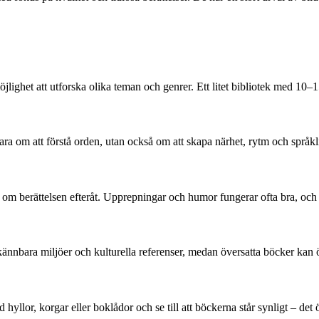
 möjlighet att utforska olika teman och genrer. Ett litet bibliotek med 
ara om att förstå orden, utan också om att skapa närhet, rytm och språk
a om berättelsen efteråt. Upprepningar och humor fungerar ofta bra, och d
ännbara miljöer och kulturella referenser, medan översatta böcker kan 
yllor, korgar eller boklådor och se till att böckerna står synligt – det ö