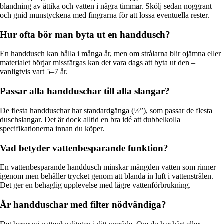
blandning av ättika och vatten i några timmar. Skölj sedan noggrant
och gnid munstyckena med fingrarna för att lossa eventuella rester.
Hur ofta bör man byta ut en handdusch?
En handdusch kan hålla i många år, men om strålarna blir ojämna eller
materialet börjar missfärgas kan det vara dags att byta ut den –
vanligtvis vart 5–7 år.
Passar alla handduschar till alla slangar?
De flesta handduschar har standardgänga (½”), som passar de flesta
duschslangar. Det är dock alltid en bra idé att dubbelkolla
specifikationerna innan du köper.
Vad betyder vattenbesparande funktion?
En vattenbesparande handdusch minskar mängden vatten som rinner
igenom men behåller trycket genom att blanda in luft i vattenstrålen.
Det ger en behaglig upplevelse med lägre vattenförbrukning.
Är handduschar med filter nödvändiga?