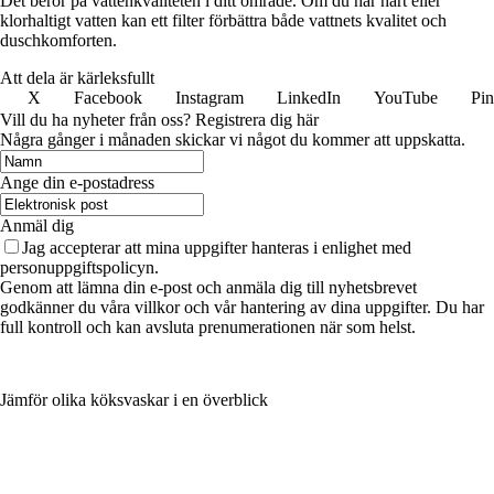
Det beror på vattenkvaliteten i ditt område. Om du har hårt eller
klorhaltigt vatten kan ett filter förbättra både vattnets kvalitet och
duschkomforten.
Att dela är kärleksfullt
X
Facebook
Instagram
LinkedIn
YouTube
Pin
Vill du ha nyheter från oss? Registrera dig här
Några gånger i månaden skickar vi något du kommer att uppskatta.
Ange din e-postadress
Anmäl dig
Jag accepterar att mina uppgifter hanteras i enlighet med
personuppgiftspolicyn.
Genom att lämna din e-post och anmäla dig till nyhetsbrevet
godkänner du våra villkor och vår hantering av dina uppgifter. Du har
full kontroll och kan avsluta prenumerationen när som helst.
Jämför olika köksvaskar i en överblick