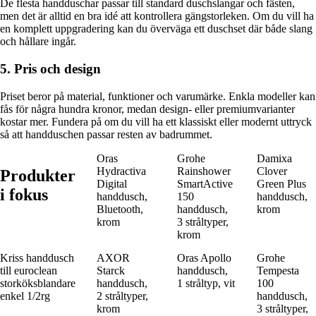
De flesta handduschar passar till standard duschslangar och fästen,
men det är alltid en bra idé att kontrollera gängstorleken. Om du vill ha
en komplett uppgradering kan du överväga ett duschset där både slang
och hållare ingår.
5. Pris och design
Priset beror på material, funktioner och varumärke. Enkla modeller kan
fås för några hundra kronor, medan design- eller premiumvarianter
kostar mer. Fundera på om du vill ha ett klassiskt eller modernt uttryck
så att handduschen passar resten av badrummet.
Oras
Grohe
Damixa
Hydractiva
Rainshower
Clover
Produkter
Digital
SmartActive
Green Plus
i fokus
handdusch,
150
handdusch,
Bluetooth,
handdusch,
krom
krom
3 stråltyper,
krom
Kriss handdusch
AXOR
Oras Apollo
Grohe
till euroclean
Starck
handdusch,
Tempesta
storköksblandare
handdusch,
1 stråltyp, vit
100
enkel 1/2rg
2 stråltyper,
handdusch,
krom
3 stråltyper,