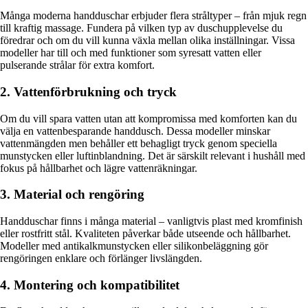
Många moderna handduschar erbjuder flera stråltyper – från mjuk regn
till kraftig massage. Fundera på vilken typ av duschupplevelse du
föredrar och om du vill kunna växla mellan olika inställningar. Vissa
modeller har till och med funktioner som syresatt vatten eller
pulserande strålar för extra komfort.
2. Vattenförbrukning och tryck
Om du vill spara vatten utan att kompromissa med komforten kan du
välja en vattenbesparande handdusch. Dessa modeller minskar
vattenmängden men behåller ett behagligt tryck genom speciella
munstycken eller luftinblandning. Det är särskilt relevant i hushåll med
fokus på hållbarhet och lägre vattenräkningar.
3. Material och rengöring
Handduschar finns i många material – vanligtvis plast med kromfinish
eller rostfritt stål. Kvaliteten påverkar både utseende och hållbarhet.
Modeller med antikalkmunstycken eller silikonbeläggning gör
rengöringen enklare och förlänger livslängden.
4. Montering och kompatibilitet