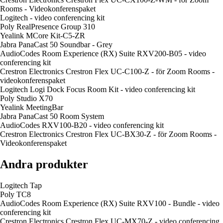
Rooms - Videokonferenspaket
Logitech - video conferencing kit
Poly RealPresence Group 310
Yealink MCore Kit-C5-ZR
Jabra PanaCast 50 Soundbar - Grey
AudioCodes Room Experience (RX) Suite RXV200-B05 - video
conferencing kit
Crestron Electronics Crestron Flex UC-C100-Z - för Zoom Rooms -
videokonferenspaket
Logitech Logi Dock Focus Room Kit - video conferencing kit
Poly Studio X70
Yealink MeetingBar
Jabra PanaCast 50 Room System
AudioCodes RXV100-B20 - video conferencing kit
Crestron Electronics Crestron Flex UC-BX30-Z - för Zoom Rooms -
Videokonferenspaket
Andra produkter
Logitech Tap
Poly TC8
AudioCodes Room Experience (RX) Suite RXV100 - Bundle - video
conferencing kit
Crestron Electronics Crestron Flex UC-MX70-Z - video conferencing