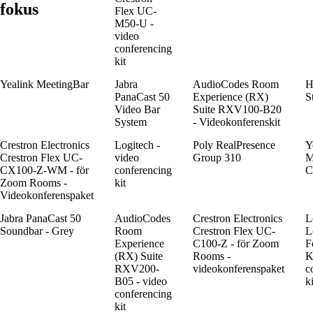
fokus
Flex UC-
M50-U -
video
conferencing
kit
Yealink MeetingBar
Jabra
AudioCodes Room
H
PanaCast 50
Experience (RX)
S
Video Bar
Suite RXV100-B20
System
- Videokonferenskit
Crestron Electronics
Logitech -
Poly RealPresence
Y
Crestron Flex UC-
video
Group 310
M
CX100-Z-WM - för
conferencing
C
Zoom Rooms -
kit
Videokonferenspaket
Jabra PanaCast 50
AudioCodes
Crestron Electronics
L
Soundbar - Grey
Room
Crestron Flex UC-
L
Experience
C100-Z - för Zoom
F
(RX) Suite
Rooms -
K
RXV200-
videokonferenspaket
c
B05 - video
ki
conferencing
kit