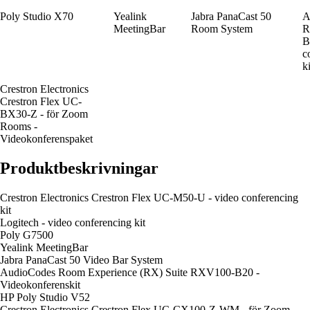
Poly Studio X70
Yealink
Jabra PanaCast 50
A
MeetingBar
Room System
R
B
c
ki
Crestron Electronics
Crestron Flex UC-
BX30-Z - för Zoom
Rooms -
Videokonferenspaket
Produktbeskrivningar
Crestron Electronics Crestron Flex UC-M50-U - video conferencing
kit
Logitech - video conferencing kit
Poly G7500
Yealink MeetingBar
Jabra PanaCast 50 Video Bar System
AudioCodes Room Experience (RX) Suite RXV100-B20 -
Videokonferenskit
HP Poly Studio V52
Crestron Electronics Crestron Flex UC-CX100-Z-WM - för Zoom