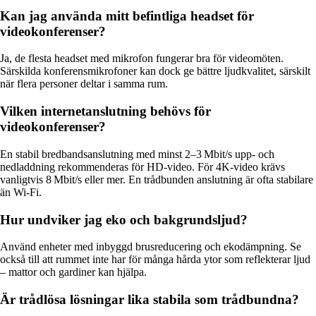
Kan jag använda mitt befintliga headset för
videokonferenser?
Ja, de flesta headset med mikrofon fungerar bra för videomöten.
Särskilda konferensmikrofoner kan dock ge bättre ljudkvalitet, särskilt
när flera personer deltar i samma rum.
Vilken internetanslutning behövs för
videokonferenser?
En stabil bredbandsanslutning med minst 2–3 Mbit/s upp- och
nedladdning rekommenderas för HD-video. För 4K-video krävs
vanligtvis 8 Mbit/s eller mer. En trådbunden anslutning är ofta stabilare
än Wi-Fi.
Hur undviker jag eko och bakgrundsljud?
Använd enheter med inbyggd brusreducering och ekodämpning. Se
också till att rummet inte har för många hårda ytor som reflekterar ljud
– mattor och gardiner kan hjälpa.
Är trådlösa lösningar lika stabila som trådbundna?