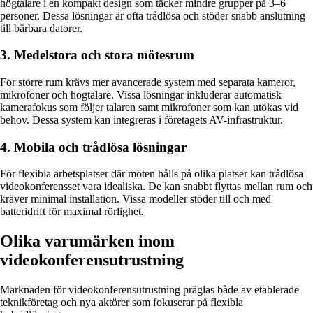
högtalare i en kompakt design som täcker mindre grupper på 3–6
personer. Dessa lösningar är ofta trådlösa och stöder snabb anslutning
till bärbara datorer.
3. Medelstora och stora mötesrum
För större rum krävs mer avancerade system med separata kameror,
mikrofoner och högtalare. Vissa lösningar inkluderar automatisk
kamerafokus som följer talaren samt mikrofoner som kan utökas vid
behov. Dessa system kan integreras i företagets AV-infrastruktur.
4. Mobila och trådlösa lösningar
För flexibla arbetsplatser där möten hålls på olika platser kan trådlösa
videokonferensset vara idealiska. De kan snabbt flyttas mellan rum och
kräver minimal installation. Vissa modeller stöder till och med
batteridrift för maximal rörlighet.
Olika varumärken inom
videokonferensutrustning
Marknaden för videokonferensutrustning präglas både av etablerade
teknikföretag och nya aktörer som fokuserar på flexibla