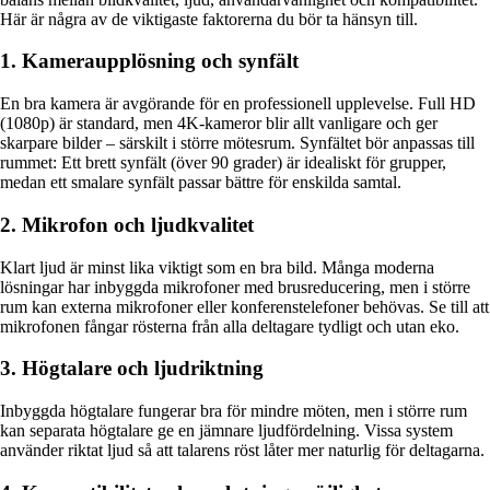
Här är några av de viktigaste faktorerna du bör ta hänsyn till.
1. Kameraupplösning och synfält
En bra kamera är avgörande för en professionell upplevelse. Full HD
(1080p) är standard, men 4K-kameror blir allt vanligare och ger
skarpare bilder – särskilt i större mötesrum. Synfältet bör anpassas till
rummet: Ett brett synfält (över 90 grader) är idealiskt för grupper,
medan ett smalare synfält passar bättre för enskilda samtal.
2. Mikrofon och ljudkvalitet
Klart ljud är minst lika viktigt som en bra bild. Många moderna
lösningar har inbyggda mikrofoner med brusreducering, men i större
rum kan externa mikrofoner eller konferenstelefoner behövas. Se till att
mikrofonen fångar rösterna från alla deltagare tydligt och utan eko.
3. Högtalare och ljudriktning
Inbyggda högtalare fungerar bra för mindre möten, men i större rum
kan separata högtalare ge en jämnare ljudfördelning. Vissa system
använder riktat ljud så att talarens röst låter mer naturlig för deltagarna.