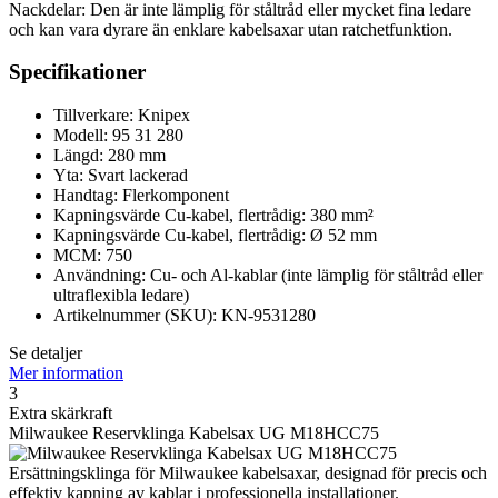
Nackdelar: Den är inte lämplig för ståltråd eller mycket fina ledare
och kan vara dyrare än enklare kabelsaxar utan ratchetfunktion.
Specifikationer
Tillverkare: Knipex
Modell: 95 31 280
Längd: 280 mm
Yta: Svart lackerad
Handtag: Flerkomponent
Kapningsvärde Cu-kabel, flertrådig: 380 mm²
Kapningsvärde Cu-kabel, flertrådig: Ø 52 mm
MCM: 750
Användning: Cu- och Al-kablar (inte lämplig för ståltråd eller
ultraflexibla ledare)
Artikelnummer (SKU): KN-9531280
Se detaljer
Mer information
3
Extra skärkraft
Milwaukee Reservklinga Kabelsax UG M18HCC75
Ersättningsklinga för Milwaukee kabelsaxar, designad för precis och
effektiv kapning av kablar i professionella installationer.