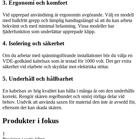
3. Ergonomi och komfort
Vid upprepad användning är ergonomin avgörande. Välj en modell
med halkfritt grepp och lämplig handtagslängd så att du kan arbeta
bekvämt och med minimal belastning. Vissa modeller har
fjäderfunktion som underlättar upprepade klipp.
4. Isolering och säkerhet
Om du arbetar med spänningsförande installationer bör du välja en
VDE-godkänd kabelsax som är testad för 1000 volt. Det ger extra
säkerhet vid elarbete och skyddar mot elektriska stötar.
5. Underhåll och hållbarhet
En kabelsax av hög kvalitet kan hålla i många år om den underhålls
korrekt. Rengör skären regelbundet och smörj rörliga delar vid
behov. Undvik att använda saxen för material den inte är avsedd för,
eftersom det kan skada skären.
Produkter i fokus
1