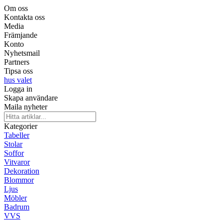
Om oss
Kontakta oss
Media
Främjande
Konto
Nyhetsmail
Partners
Tipsa oss
hus valet
Logga in
Skapa användare
Maila nyheter
Kategorier
Tabeller
Stolar
Soffor
Vitvaror
Dekoration
Blommor
Ljus
Möbler
Badrum
VVS