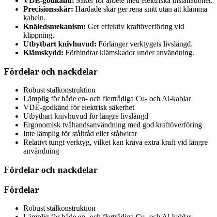
VDE-godkänd:
Säker för arbete med elektriska installationer.
Precisionsskär:
Härdade skär ger rena snitt utan att klämma
kabeln.
Knäledsmekanism:
Ger effektiv kraftöverföring vid
klippning.
Utbytbart knivhuvud:
Förlänger verktygets livslängd.
Klämskydd:
Förhindrar klämskador under användning.
Fördelar och nackdelar
Robust stålkonstruktion
Lämplig för både en- och flertrådiga Cu- och Al-kablar
VDE-godkänd för elektrisk säkerhet
Utbytbart knivhuvud för längre livslängd
Ergonomisk tvåhandsanvändning med god kraftöverföring
Inte lämplig för ståltråd eller stålwirar
Relativt tungt verktyg, vilket kan kräva extra kraft vid längre
användning
Fördelar och nackdelar
Fördelar
Robust stålkonstruktion
Lämplig för både en- och flertrådiga Cu- och Al-kablar