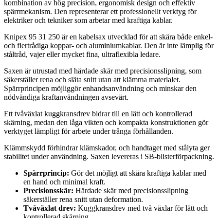
kombination av hög precision, ergonomisk design och effektiv
spärrmekanism. Den representerar ett professionellt verktyg för
elektriker och tekniker som arbetar med kraftiga kablar.
Knipex 95 31 250 är en kabelsax utvecklad för att skära både enkel-
och flertrådiga koppar- och aluminiumkablar. Den är inte lämplig för
ståltråd, vajer eller mycket fina, ultraflexibla ledare.
Saxen är utrustad med härdade skär med precisionsslipning, som
säkerställer rena och släta snitt utan att klämma materialet.
Spärrprincipen möjliggör enhandsanvändning och minskar den
nödvändiga kraftanvändningen avsevärt.
Ett tvåväxlat kuggkransdrev bidrar till en lätt och kontrollerad
skärning, medan den låga vikten och kompakta konstruktionen gör
verktyget lämpligt för arbete under trånga förhållanden.
Klämmskydd förhindrar klämskador, och handtaget med stålyta ger
stabilitet under användning. Saxen levereras i SB-blisterförpackning.
Spärrprincip:
Gör det möjligt att skära kraftiga kablar med
en hand och minimal kraft.
Precisionsskär:
Härdade skär med precisionsslipning
säkerställer rena snitt utan deformation.
Tvåväxlat drev:
Kuggkransdrev med två växlar för lätt och
kontrollerad skärning.