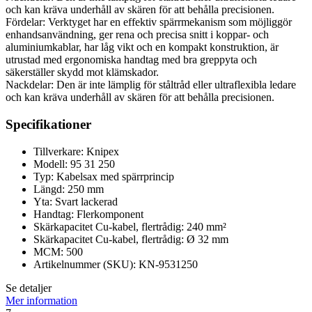
och kan kräva underhåll av skären för att behålla precisionen.
Fördelar: Verktyget har en effektiv spärrmekanism som möjliggör
enhandsanvändning, ger rena och precisa snitt i koppar- och
aluminiumkablar, har låg vikt och en kompakt konstruktion, är
utrustad med ergonomiska handtag med bra greppyta och
säkerställer skydd mot klämskador.
Nackdelar: Den är inte lämplig för ståltråd eller ultraflexibla ledare
och kan kräva underhåll av skären för att behålla precisionen.
Specifikationer
Tillverkare: Knipex
Modell: 95 31 250
Typ: Kabelsax med spärrprincip
Längd: 250 mm
Yta: Svart lackerad
Handtag: Flerkomponent
Skärkapacitet Cu-kabel, flertrådig: 240 mm²
Skärkapacitet Cu-kabel, flertrådig: Ø 32 mm
MCM: 500
Artikelnummer (SKU): KN-9531250
Se detaljer
Mer information