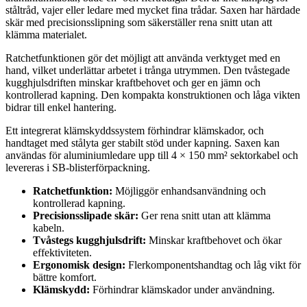
ståltråd, vajer eller ledare med mycket fina trådar. Saxen har härdade
skär med precisionsslipning som säkerställer rena snitt utan att
klämma materialet.
Ratchetfunktionen gör det möjligt att använda verktyget med en
hand, vilket underlättar arbetet i trånga utrymmen. Den tvåstegade
kugghjulsdriften minskar kraftbehovet och ger en jämn och
kontrollerad kapning. Den kompakta konstruktionen och låga vikten
bidrar till enkel hantering.
Ett integrerat klämskyddssystem förhindrar klämskador, och
handtaget med stålyta ger stabilt stöd under kapning. Saxen kan
användas för aluminiumledare upp till 4 × 150 mm² sektorkabel och
levereras i SB-blisterförpackning.
Ratchetfunktion:
Möjliggör enhandsanvändning och
kontrollerad kapning.
Precisionsslipade skär:
Ger rena snitt utan att klämma
kabeln.
Tvåstegs kugghjulsdrift:
Minskar kraftbehovet och ökar
effektiviteten.
Ergonomisk design:
Flerkomponentshandtag och låg vikt för
bättre komfort.
Klämskydd:
Förhindrar klämskador under användning.