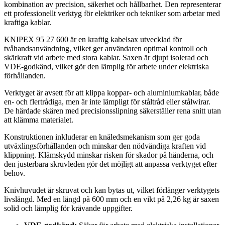
kombination av precision, säkerhet och hållbarhet. Den representerar
ett professionellt verktyg för elektriker och tekniker som arbetar med
kraftiga kablar.
KNIPEX 95 27 600 är en kraftig kabelsax utvecklad för
tvåhandsanvändning, vilket ger användaren optimal kontroll och
skärkraft vid arbete med stora kablar. Saxen är djupt isolerad och
VDE-godkänd, vilket gör den lämplig för arbete under elektriska
förhållanden.
Verktyget är avsett för att klippa koppar- och aluminiumkablar, både
en- och flertrådiga, men är inte lämpligt för ståltråd eller stålwirar.
De härdade skären med precisionsslipning säkerställer rena snitt utan
att klämma materialet.
Konstruktionen inkluderar en knäledsmekanism som ger goda
utväxlingsförhållanden och minskar den nödvändiga kraften vid
klippning. Klämskydd minskar risken för skador på händerna, och
den justerbara skruvleden gör det möjligt att anpassa verktyget efter
behov.
Knivhuvudet är skruvat och kan bytas ut, vilket förlänger verktygets
livslängd. Med en längd på 600 mm och en vikt på 2,26 kg är saxen
solid och lämplig för krävande uppgifter.