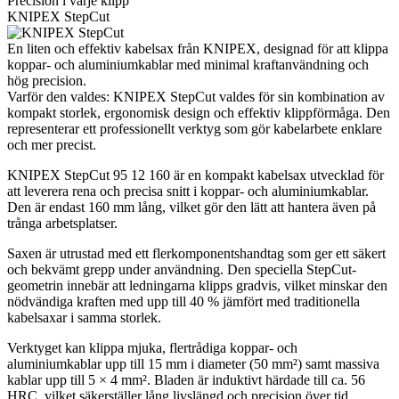
Precision i varje klipp
KNIPEX StepCut
En liten och effektiv kabelsax från KNIPEX, designad för att klippa
koppar- och aluminiumkablar med minimal kraftanvändning och
hög precision.
Varför den valdes: KNIPEX StepCut valdes för sin kombination av
kompakt storlek, ergonomisk design och effektiv klippförmåga. Den
representerar ett professionellt verktyg som gör kabelarbete enklare
och mer precist.
KNIPEX StepCut 95 12 160 är en kompakt kabelsax utvecklad för
att leverera rena och precisa snitt i koppar- och aluminiumkablar.
Den är endast 160 mm lång, vilket gör den lätt att hantera även på
trånga arbetsplatser.
Saxen är utrustad med ett flerkomponentshandtag som ger ett säkert
och bekvämt grepp under användning. Den speciella StepCut-
geometrin innebär att ledningarna klipps gradvis, vilket minskar den
nödvändiga kraften med upp till 40 % jämfört med traditionella
kabelsaxar i samma storlek.
Verktyget kan klippa mjuka, flertrådiga koppar- och
aluminiumkablar upp till 15 mm i diameter (50 mm²) samt massiva
kablar upp till 5 × 4 mm². Bladen är induktivt härdade till ca. 56
HRC, vilket säkerställer lång livslängd och precision över tid.