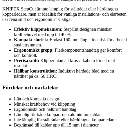
KNIPEX StepCut är inte lämplig för ståltrådar eller hårddragna
kopparledare, men är idealisk för vanliga installations- och elarbeten
där rena snitt och ergonomi är viktiga.
Effektiv klippmekanism:
StepCut-designen minskar
kraftbehovet med upp till 40 %.
Kompakt storlek:
Endast 160 mm lång – idealisk för arbete i
små utrymmen.
Ergonomiskt grepp:
Flerkomponentshandtag ger komfort
och kontroll.
Precisa snitt:
Klipper utan att krossa kabeln för ett rent
resultat.
Hållbar konstruktion:
Induktivt härdade blad med en
hårdhet på ca. 56 HRC.
Fördelar och nackdelar
Lätt och kompakt design
Minskat kraftbehov vid klippning
Ergonomiskt och halkfritt handtag
Lämplig för både koppar- och aluminiumkablar
Inte lämplig för ståltrådar eller hårddragna kopparledare
Begränsad till kablar upp till 15 mm i diameter