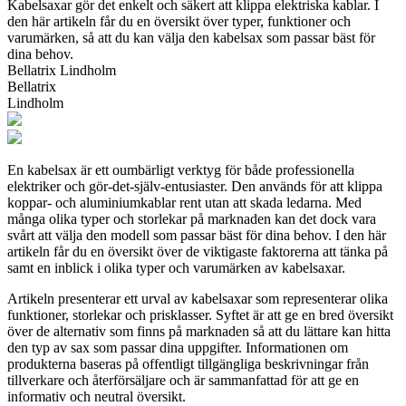
Kabelsaxar gör det enkelt och säkert att klippa elektriska kablar. I
den här artikeln får du en översikt över typer, funktioner och
varumärken, så att du kan välja den kabelsax som passar bäst för
dina behov.
Bellatrix Lindholm
Bellatrix
Lindholm
En kabelsax är ett oumbärligt verktyg för både professionella
elektriker och gör-det-själv-entusiaster. Den används för att klippa
koppar- och aluminiumkablar rent utan att skada ledarna. Med
många olika typer och storlekar på marknaden kan det dock vara
svårt att välja den modell som passar bäst för dina behov. I den här
artikeln får du en översikt över de viktigaste faktorerna att tänka på
samt en inblick i olika typer och varumärken av kabelsaxar.
Artikeln presenterar ett urval av kabelsaxar som representerar olika
funktioner, storlekar och prisklasser. Syftet är att ge en bred översikt
över de alternativ som finns på marknaden så att du lättare kan hitta
den typ av sax som passar dina uppgifter. Informationen om
produkterna baseras på offentligt tillgängliga beskrivningar från
tillverkare och återförsäljare och är sammanfattad för att ge en
informativ och neutral översikt.