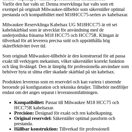
Varför den har valts ut: Denna reservklinga har valts som ett
exempel på originalt Milwaukee-tillbehör som säkerställer optimal
prestanda och kompatibilitet med M18HCC75-serien av kabelsaxar.
Milwaukee Reservklinga Kabelsax UG M18HCC75 är ett set
kabelskärblad som är utvecklat för användning med de
underjordiska fräsarna M18 HCC75 och HCC75R. Klingan är
tillverkad för att leverera precisa snitt och upprätthålla hög
skäreffektivitet över tid.
Som originalt Milwaukee-tillbehör är den konstruerad för att passa
exakt till verktygets mekanism, vilket säkerställer korrekt funktion
och lång livslängd. Den är lämplig för professionella användare som
behöver byta ut slitna eller skadade skärblad på sin kabelsax.
Produkten levereras som en reservdel och kan variera i utseende
beroende på konfiguration och tekniska detaljer. Tillbehör medföljer
endast om det anges separat i leveransomfattningen.
Kompatibilitet:
Passar till Milwaukee M18 HCC75 och
HCC75R kabelsaxar.
Precision:
Designad för exakt och ren kabelkapning.
Original reservdel:
Säkerställer optimal passform och
prestanda.
Hållbar konstruktion:
Tillverkad för professionell