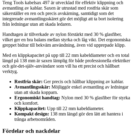
Teng Tools kabelsax 497 är utvecklad för effektiv klippning och
avmantling av kablar. Saxen är utrustad med rostfria skär som
säkerställer en ren och precis avskärning, samtidigt som det
integrerade avmantlingsskäret gör det möjligt att ta bort isolering
från ledningar utan att skada ledaren.
Handtagen är tillverkade av nylon förstärkt med 30 % glasfiber,
vilket ger en bra balans mellan styrka och låg vikt. Det ergonomiska
greppet bidrar till bekväm användning, även vid upprepade klipp.
Med en klippkapacitet på upp till 22 mm kabeldiameter och en total
längd på 138 mm är saxen lämplig för både professionella elektriker
och gör-det-själv-användare som vill ha ett precist och hållbart
verktyg.
Rostfria skär:
Ger precis och hållbar klippning av kablar.
Avmantlingsskär:
Möjliggör enkel avmantling av ledningar
utan att skada kopparn.
Ergonomiskt handtag:
Nylon med 30 % glasfiber för styrka
och komfort.
Klippkapacitet:
Upp till 22 mm kabeldiameter.
Kompakt design:
138 mm längd gör den lätt att hantera i
trånga arbetsområden.
Fördelar och nackdelar