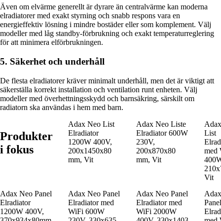
Även om elvärme generellt är dyrare än centralvärme kan moderna
elradiatorer med exakt styrning och snabb respons vara en
energieffektiv lösning i mindre bostäder eller som komplement. Välj
modeller med låg standby-förbrukning och exakt temperaturreglering
för att minimera elförbrukningen.
5. Säkerhet och underhåll
De flesta elradiatorer kräver minimalt underhåll, men det är viktigt att
säkerställa korrekt installation och ventilation runt enheten. Välj
modeller med överhettningsskydd och barnsäkring, särskilt om
radiatorn ska användas i hem med barn.
Adax Neo List
Adax Neo Liste
Adax
Elradiator
Elradiator 600W
List
Produkter
1200W 400V,
230V,
Elrad
i fokus
200x1450x80
200x870x80
med 
mm, Vit
mm, Vit
400W
210x
Vit
Adax Neo Panel
Adax Neo Panel
Adax Neo Panel
Adax
Elradiator
Elradiator med
Elradiator med
Pane
1200W 400V,
WiFi 600W
WiFi 2000W
Elrad
370x934x80mm,
230V, 330x635
400V, 330x1403
med 