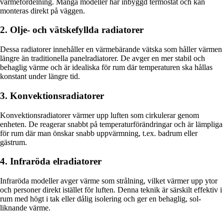
värmefördelning. Många modeller har inbyggd termostat och kan
monteras direkt på väggen.
2. Olje- och vätskefyllda radiatorer
Dessa radiatorer innehåller en värmebärande vätska som håller värmen
längre än traditionella panelradiatorer. De avger en mer stabil och
behaglig värme och är idealiska för rum där temperaturen ska hållas
konstant under längre tid.
3. Konvektionsradiatorer
Konvektionsradiatorer värmer upp luften som cirkulerar genom
enheten. De reagerar snabbt på temperaturförändringar och är lämpliga
för rum där man önskar snabb uppvärmning, t.ex. badrum eller
gästrum.
4. Infraröda elradiatorer
Infraröda modeller avger värme som strålning, vilket värmer upp ytor
och personer direkt istället för luften. Denna teknik är särskilt effektiv i
rum med högt i tak eller dålig isolering och ger en behaglig, sol-
liknande värme.