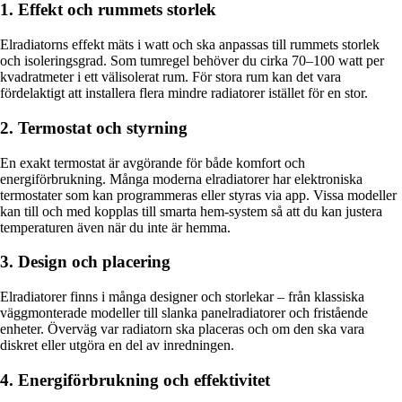
1. Effekt och rummets storlek
Elradiatorns effekt mäts i watt och ska anpassas till rummets storlek
och isoleringsgrad. Som tumregel behöver du cirka 70–100 watt per
kvadratmeter i ett välisolerat rum. För stora rum kan det vara
fördelaktigt att installera flera mindre radiatorer istället för en stor.
2. Termostat och styrning
En exakt termostat är avgörande för både komfort och
energiförbrukning. Många moderna elradiatorer har elektroniska
termostater som kan programmeras eller styras via app. Vissa modeller
kan till och med kopplas till smarta hem-system så att du kan justera
temperaturen även när du inte är hemma.
3. Design och placering
Elradiatorer finns i många designer och storlekar – från klassiska
väggmonterade modeller till slanka panelradiatorer och fristående
enheter. Överväg var radiatorn ska placeras och om den ska vara
diskret eller utgöra en del av inredningen.
4. Energiförbrukning och effektivitet