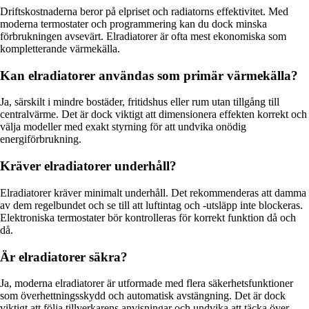
Driftskostnaderna beror på elpriset och radiatorns effektivitet. Med
moderna termostater och programmering kan du dock minska
förbrukningen avsevärt. Elradiatorer är ofta mest ekonomiska som
kompletterande värmekälla.
Kan elradiatorer användas som primär värmekälla?
Ja, särskilt i mindre bostäder, fritidshus eller rum utan tillgång till
centralvärme. Det är dock viktigt att dimensionera effekten korrekt och
välja modeller med exakt styrning för att undvika onödig
energiförbrukning.
Kräver elradiatorer underhåll?
Elradiatorer kräver minimalt underhåll. Det rekommenderas att damma
av dem regelbundet och se till att luftintag och -utsläpp inte blockeras.
Elektroniska termostater bör kontrolleras för korrekt funktion då och
då.
Är elradiatorer säkra?
Ja, moderna elradiatorer är utformade med flera säkerhetsfunktioner
som överhettningsskydd och automatisk avstängning. Det är dock
viktigt att följa tillverkarens anvisningar och undvika att täcka över